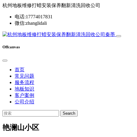
杭州地板维修打蜡安装保养翻新清洗回收公司
电话:17774017831
微信:zhanglidali
Offcanvas
首页
常见问题
服务流程
地板知识
客户案例
公司介绍
Search
艳澜山小区