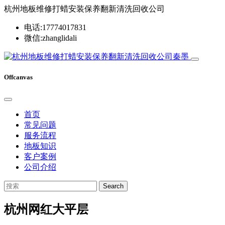
杭州地板维修打蜡安装保养翻新清洗回收公司
电话:17774017831
微信:zhanglidali
Offcanvas
首页
常见问题
服务流程
地板知识
客户案例
公司介绍
Search
杭州网红大平层