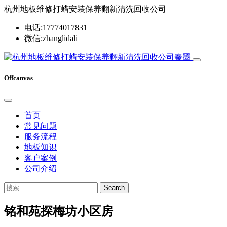
杭州地板维修打蜡安装保养翻新清洗回收公司
电话:17774017831
微信:zhanglidali
Offcanvas
首页
常见问题
服务流程
地板知识
客户案例
公司介绍
Search
铭和苑探梅坊小区房