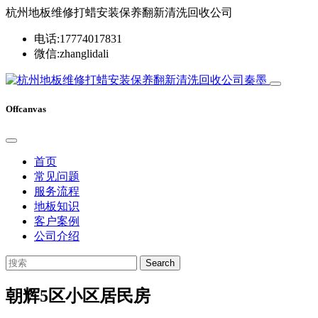
杭州地板维修打蜡安装保养翻新清洗回收公司
电话:17774017831
微信:zhanglidali
Offcanvas
首页
常见问题
服务流程
地板知识
客户案例
公司介绍
Search
朝辉5区小区居民房