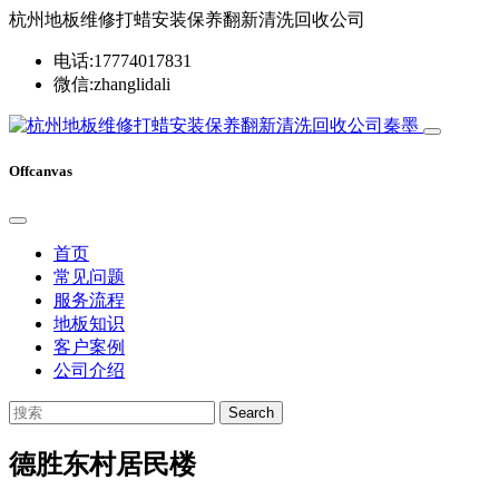
杭州地板维修打蜡安装保养翻新清洗回收公司
电话:17774017831
微信:zhanglidali
Offcanvas
首页
常见问题
服务流程
地板知识
客户案例
公司介绍
Search
德胜东村居民楼